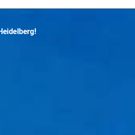
&
eidelberg!